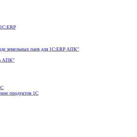
 1С:ERP
нде земельных паев для 1С:ERP АПК"
а АПК"
1С
ние продуктов 1С