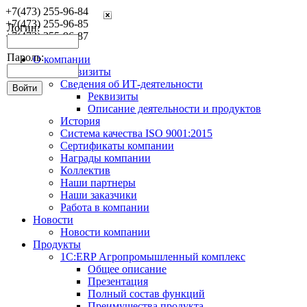
+7(473) 255-96-84
+7(473) 255-96-85
Логин:
+7(473) 255-96-87
Пароль:
О компании
Реквизиты
Сведения об ИТ-деятельности
Реквизиты
Описание деятельности и продуктов
История
Система качества ISO 9001:2015
Сертификаты компании
Награды компании
Коллектив
Наши партнеры
Наши заказчики
Работа в компании
Новости
Новости компании
Продукты
1С:ERP Агропромышленный комплекс
Общее описание
Презентация
Полный состав функций
Преимущества продукта