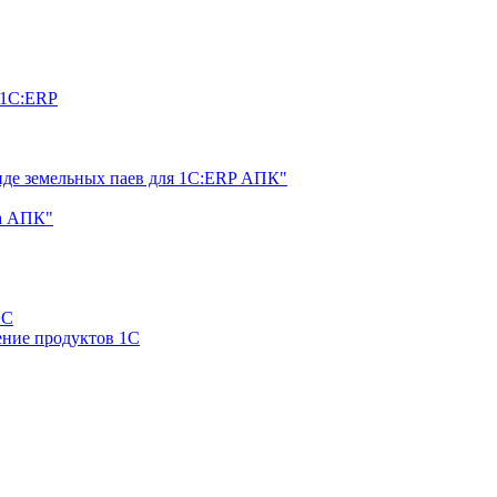
 1С:ERP
нде земельных паев для 1С:ERP АПК"
а АПК"
1С
ние продуктов 1С