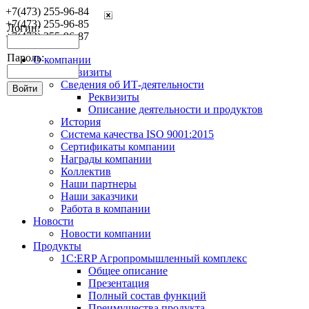
+7(473) 255-96-84
+7(473) 255-96-85
Логин:
+7(473) 255-96-87
Пароль:
О компании
Реквизиты
Сведения об ИТ-деятельности
Реквизиты
Описание деятельности и продуктов
История
Система качества ISO 9001:2015
Сертификаты компании
Награды компании
Коллектив
Наши партнеры
Наши заказчики
Работа в компании
Новости
Новости компании
Продукты
1С:ERP Агропромышленный комплекс
Общее описание
Презентация
Полный состав функций
Преимущества продукта