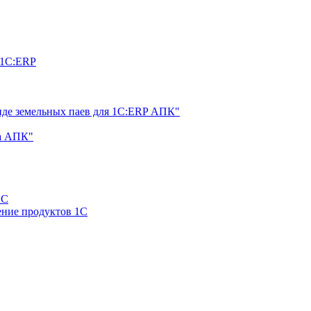
 1С:ERP
нде земельных паев для 1С:ERP АПК"
а АПК"
1С
ние продуктов 1С