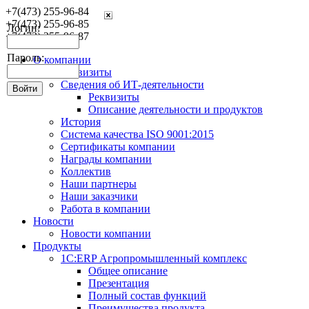
+7(473) 255-96-84
+7(473) 255-96-85
Логин:
+7(473) 255-96-87
Пароль:
О компании
Реквизиты
Сведения об ИТ-деятельности
Реквизиты
Описание деятельности и продуктов
История
Система качества ISO 9001:2015
Сертификаты компании
Награды компании
Коллектив
Наши партнеры
Наши заказчики
Работа в компании
Новости
Новости компании
Продукты
1С:ERP Агропромышленный комплекс
Общее описание
Презентация
Полный состав функций
Преимущества продукта