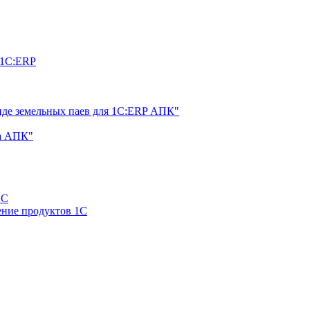
 1С:ERP
нде земельных паев для 1С:ERP АПК"
а АПК"
1С
ние продуктов 1С