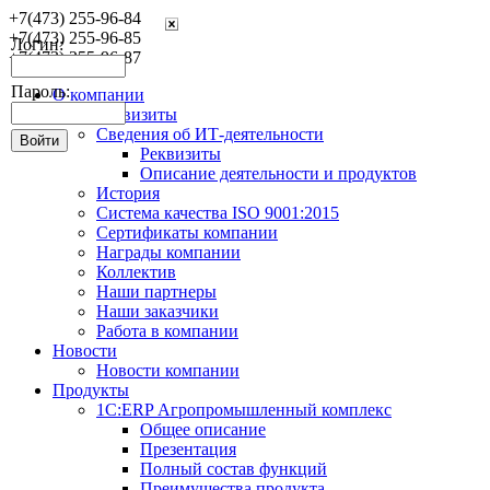
+7(473) 255-96-84
+7(473) 255-96-85
Логин:
+7(473) 255-96-87
Пароль:
О компании
Реквизиты
Сведения об ИТ-деятельности
Реквизиты
Описание деятельности и продуктов
История
Система качества ISO 9001:2015
Сертификаты компании
Награды компании
Коллектив
Наши партнеры
Наши заказчики
Работа в компании
Новости
Новости компании
Продукты
1С:ERP Агропромышленный комплекс
Общее описание
Презентация
Полный состав функций
Преимущества продукта