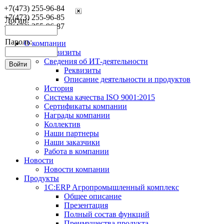
+7(473) 255-96-84
+7(473) 255-96-85
Логин:
+7(473) 255-96-87
Пароль:
О компании
Реквизиты
Сведения об ИТ-деятельности
Реквизиты
Описание деятельности и продуктов
История
Система качества ISO 9001:2015
Сертификаты компании
Награды компании
Коллектив
Наши партнеры
Наши заказчики
Работа в компании
Новости
Новости компании
Продукты
1С:ERP Агропромышленный комплекс
Общее описание
Презентация
Полный состав функций
Преимущества продукта