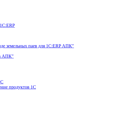
 1С:ERP
нде земельных паев для 1С:ERP АПК"
а АПК"
1С
ние продуктов 1С